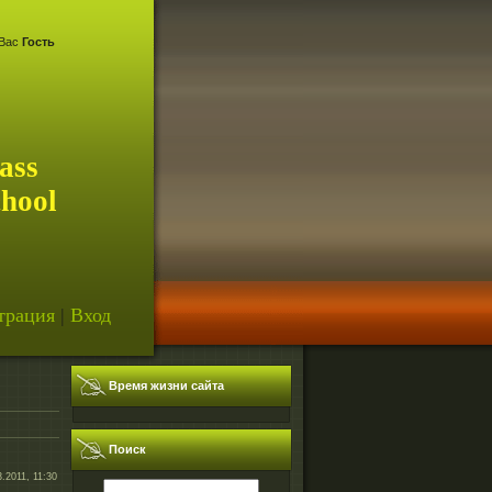
Вас
Гость
ass
chool
трация
|
Вход
Время жизни сайта
Поиск
3.2011, 11:30