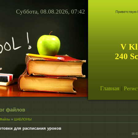
Суббота, 08.08.2026, 07:42
Приветствую 
V Kl
240 S
Главная
|
Регис
ог файлов
Файлы
»
ШАБЛОНЫ
отовки для расписания уроков
16.0