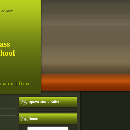
Вас
Гость
ass
chool
трация
|
Вход
Время жизни сайта
Поиск