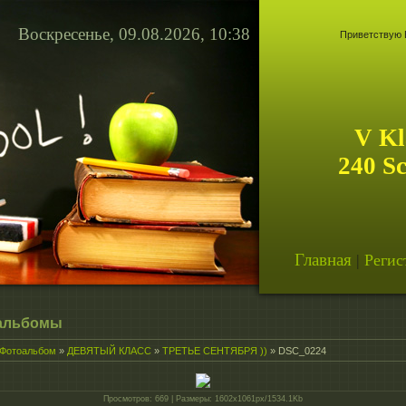
Воскресенье, 09.08.2026, 10:38
Приветствую 
V Kl
240 S
Главная
|
Регис
альбомы
Фотоальбом
»
ДЕВЯТЫЙ КЛАСС
»
ТРЕТЬЕ СЕНТЯБРЯ ))
» DSC_0224
Просмотров
: 669 |
Размеры
: 1602x1061px/1534.1Kb