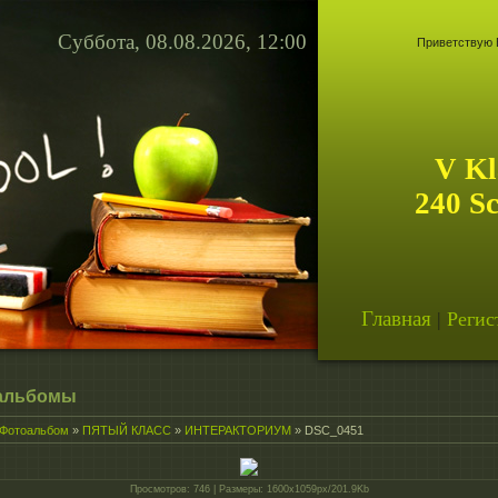
Суббота, 08.08.2026, 12:00
Приветствую 
V Kl
240 S
Главная
|
Регис
альбомы
Фотоальбом
»
ПЯТЫЙ КЛАСС
»
ИНТЕРАКТОРИУМ
» DSC_0451
Просмотров
: 746 |
Размеры
: 1600x1059px/201.9Kb