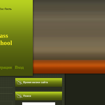
Вас
Гость
ass
chool
трация
|
Вход
Время жизни сайта
Поиск