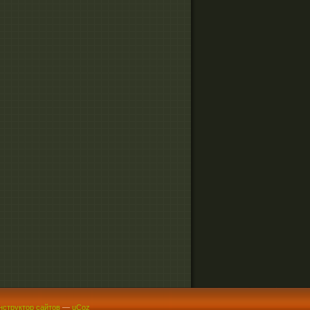
нструктор сайтов
—
uCoz