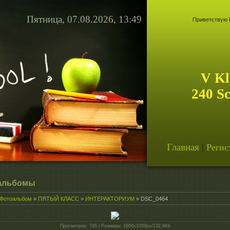
Пятница, 07.08.2026, 13:49
Приветствую 
V Kl
240 S
Главная
|
Регис
альбомы
Фотоальбом
»
ПЯТЫЙ КЛАСС
»
ИНТЕРАКТОРИУМ
» DSC_0464
Просмотров
: 745 |
Размеры
: 1600x1059px/132.8Kb