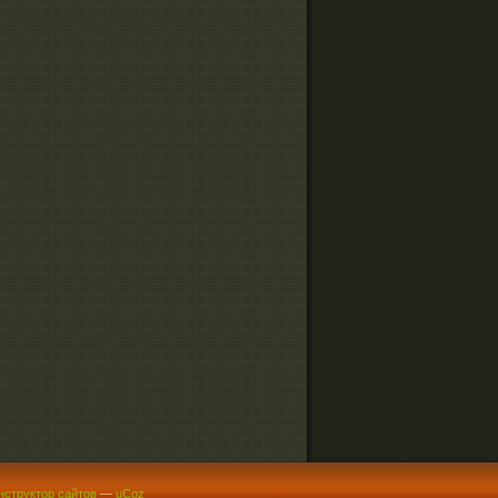
нструктор сайтов
—
uCoz