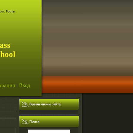
Вас
Гость
ass
chool
трация
|
Вход
Время жизни сайта
Поиск