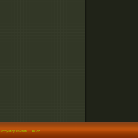
нструктор сайтов
—
uCoz