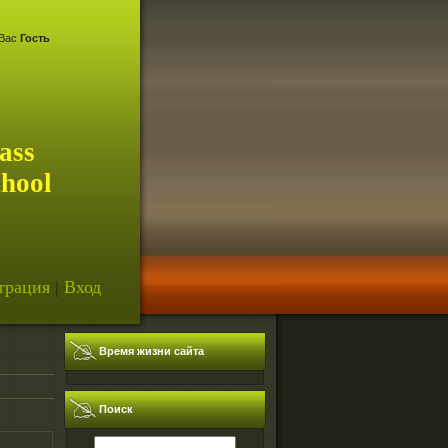
Вас
Гость
ass
chool
трация
|
Вход
Время жизни сайта
Поиск