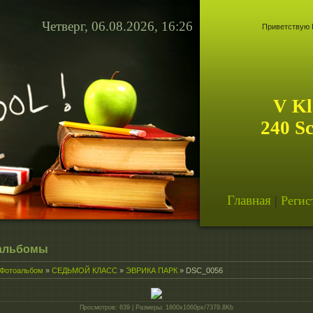
Четверг, 06.08.2026, 16:26
Приветствую 
V Kl
240 S
Главная
|
Регис
альбомы
Фотоальбом
»
СЕДЬМОЙ КЛАСС
»
ЭВРИКА ПАРК
» DSC_0056
Просмотров
: 639 |
Размеры
: 1600x1060px/7379.8Kb