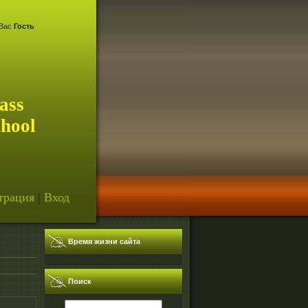
Вас
Гость
ass
chool
трация
|
Вход
Время жизни сайта
Поиск