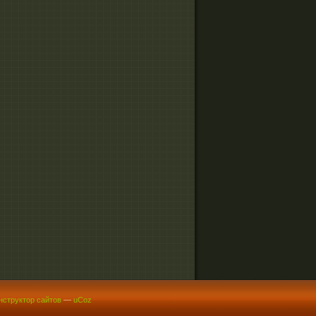
нструктор сайтов
—
uCoz