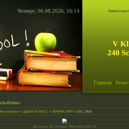
Четверг, 06.08.2026, 16:14
Приветствую 
V Kl
240 S
Главная
|
Регис
альбомы
Фотоальбом
»
СЕДЬМОЙ КЛАСС
»
ЭВРИКА ПАРК
» DSC_0930
Просмотров
: 627 |
Размеры
: 1600x1060px/7451.7Kb