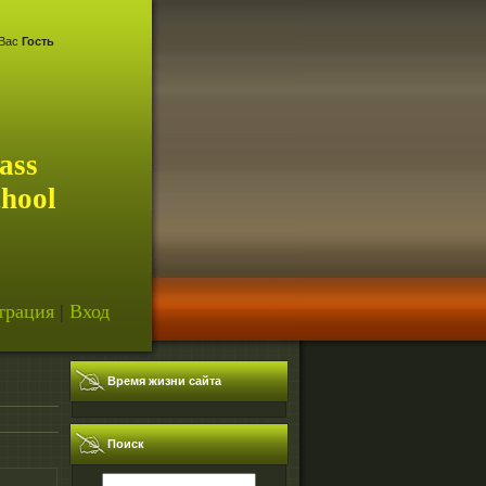
Вас
Гость
ass
chool
трация
|
Вход
Время жизни сайта
Поиск