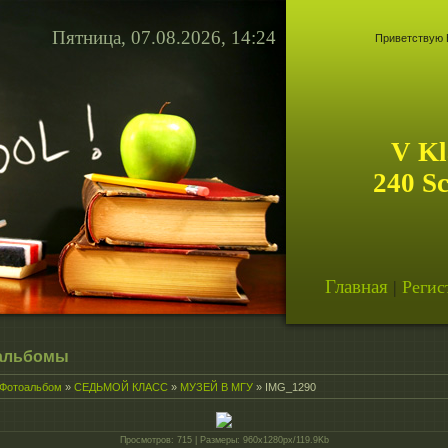
Пятница, 07.08.2026, 14:24
Приветствую 
V Kl
240 S
Главная
|
Регис
альбомы
Фотоальбом
»
СЕДЬМОЙ КЛАСС
»
МУЗЕЙ В МГУ
» IMG_1290
Просмотров
: 715 |
Размеры
: 960x1280px/119.9Kb