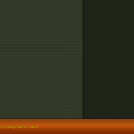
нструктор сайтов
—
uCoz