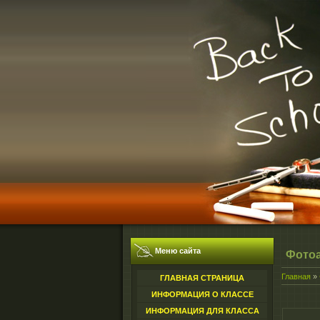
Меню сайта
Фото
Главная
»
ГЛАВНАЯ СТРАНИЦА
ИНФОРМАЦИЯ О КЛАССЕ
ИНФОРМАЦИЯ ДЛЯ КЛАССА