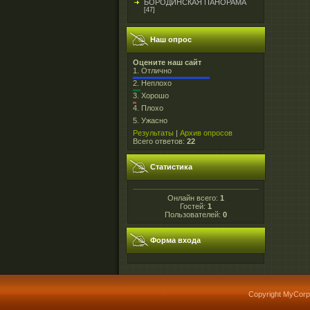
БОРОДИНСКАЯ ПАНОРАМА
[47]
Наш опрос
Оцените наш сайт
1.
Отлично
2.
Неплохо
3.
Хорошо
4.
Плохо
5.
Ужасно
Результаты
|
Архив опросов
Всего ответов:
22
Статистика
Онлайн всего:
1
Гостей:
1
Пользователей:
0
Форма входа
Copyright MyCorp