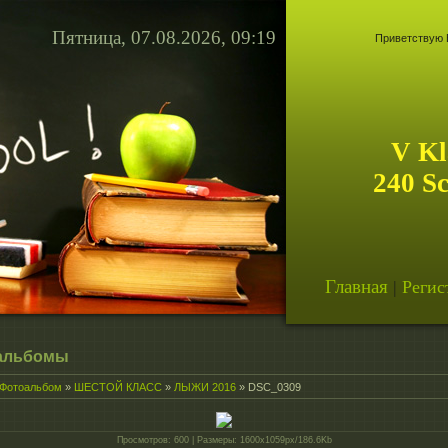
Пятница, 07.08.2026, 09:19
Приветствую 
V Kl
240 S
Главная
|
Регис
альбомы
Фотоальбом
»
ШЕСТОЙ КЛАСС
»
ЛЫЖИ 2016
» DSC_0309
Просмотров
: 600 |
Размеры
: 1600x1059px/186.6Kb