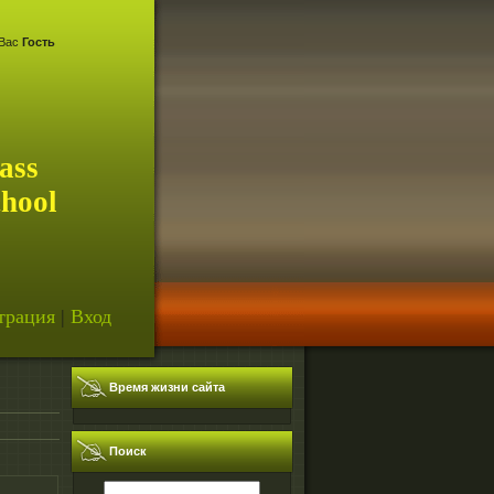
Вас
Гость
ass
chool
трация
|
Вход
Время жизни сайта
Поиск