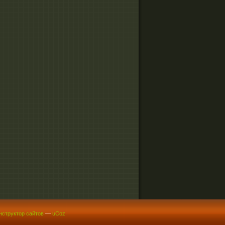
нструктор сайтов
—
uCoz