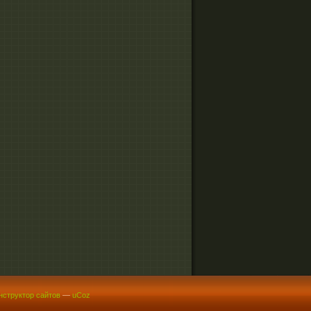
нструктор сайтов
—
uCoz