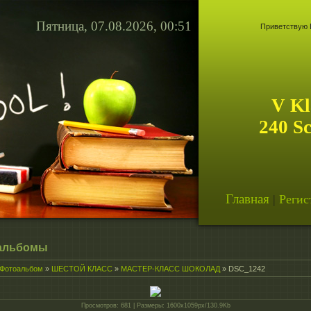
Пятница, 07.08.2026, 00:51
Приветствую 
V Kl
240 S
Главная
|
Регис
альбомы
Фотоальбом
»
ШЕСТОЙ КЛАСС
»
МАСТЕР-КЛАСС ШОКОЛАД
» DSC_1242
Просмотров
: 681 |
Размеры
: 1600x1059px/130.9Kb