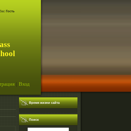
Вас
Гость
ass
chool
трация
|
Вход
Время жизни сайта
Поиск