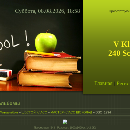
Суббота, 08.08.2026, 18:58
Приветствую 
V Kl
240 S
Главная
|
Регис
альбомы
Фотоальбом
»
ШЕСТОЙ КЛАСС
»
МАСТЕР-КЛАСС ШОКОЛАД
» DSC_1294
Просмотров
: 543 |
Размеры
: 1600x1059px/142.9Kb