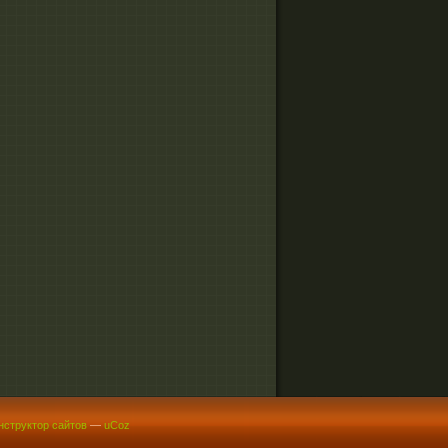
нструктор сайтов
—
uCoz