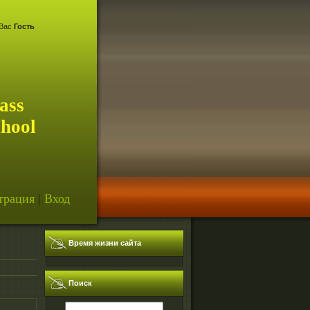
Вас
Гость
ass
chool
трация
|
Вход
Время жизни сайта
Поиск