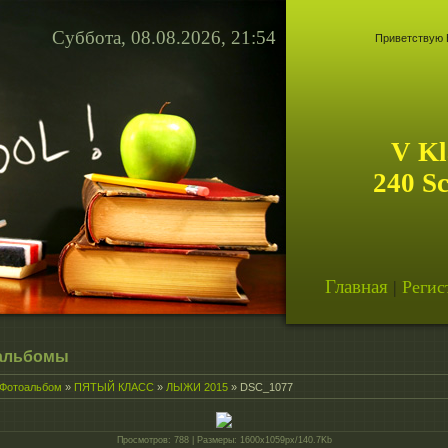
Суббота, 08.08.2026, 21:54
Приветствую 
V Kl
240 S
Главная
|
Регис
альбомы
Фотоальбом
»
ПЯТЫЙ КЛАСС
»
ЛЫЖИ 2015
» DSC_1077
Просмотров
: 788 |
Размеры
: 1600x1059px/140.7Kb