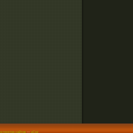
нструктор сайтов
—
uCoz