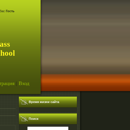
Вас
Гость
ass
chool
трация
|
Вход
Время жизни сайта
Поиск