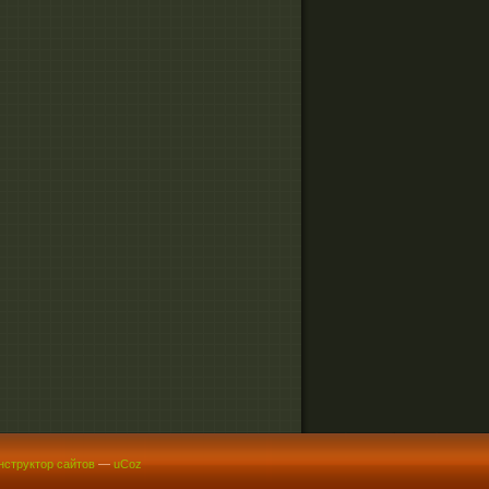
нструктор сайтов
—
uCoz