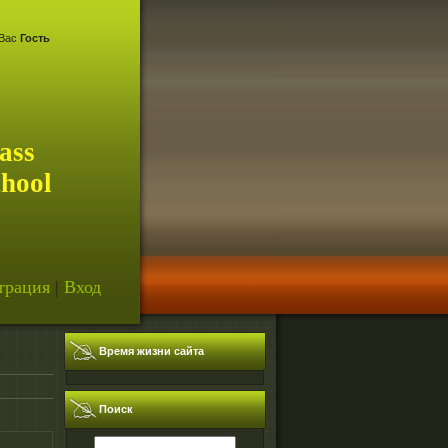
Вас
Гость
ass
chool
трация
|
Вход
Время жизни сайта
Поиск