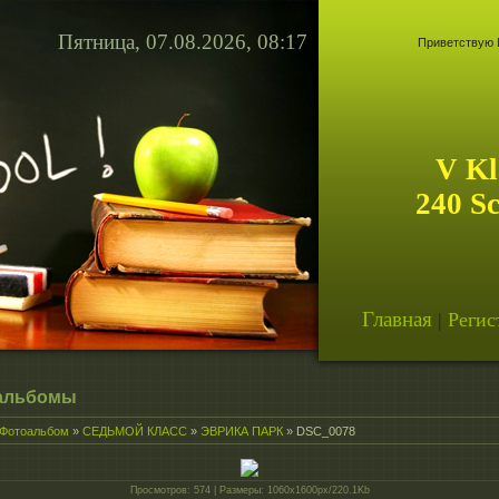
Пятница, 07.08.2026, 08:17
Приветствую 
V Kl
240 S
Главная
|
Регис
альбомы
Фотоальбом
»
СЕДЬМОЙ КЛАСС
»
ЭВРИКА ПАРК
» DSC_0078
Просмотров
: 574 |
Размеры
: 1060x1600px/220.1Kb