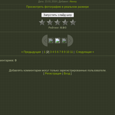
Дата
: 23.01.2018 |
Добавил
:
Alexey
Просмотреть фотографию в реальном размере
Рейтинг
:
0.0
/
0
« Предыдущая
|
1
[
2
]
3
4
5
6
7
8
9
10
11
|
Следующая »
ментариев
:
0
Добавлять комментарии могут только зарегистрированные пользователи.
[
Регистрация
|
Вход
]