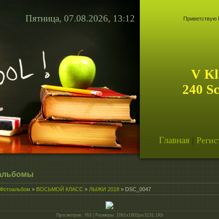
Пятница, 07.08.2026, 13:12
Приветствую 
V Kl
240 S
Главная
|
Регис
альбомы
Фотоальбом
»
ВОСЬМОЙ КЛАСС
»
ЛЫЖИ 2018
» DSC_0047
Просмотров
: 763 |
Размеры
: 1061x1602px/1131.1Kb