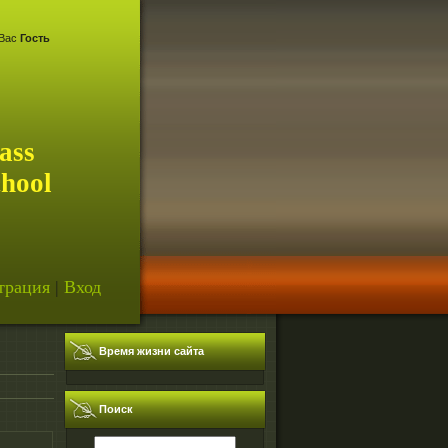
Вас
Гость
ass
chool
трация
|
Вход
Время жизни сайта
Поиск