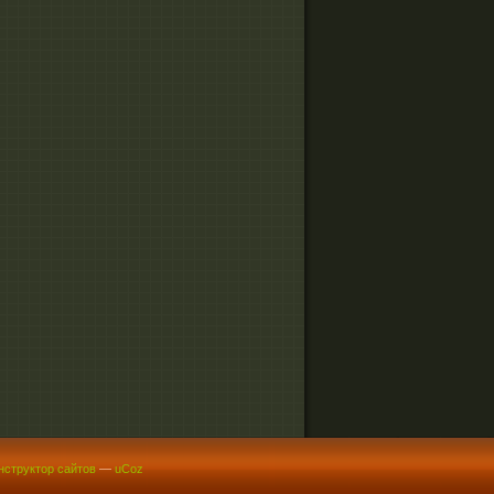
нструктор сайтов
—
uCoz