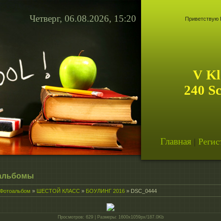
Четверг, 06.08.2026, 15:20
Приветствую 
V Kl
240 S
Главная
|
Регис
альбомы
Фотоальбом
»
ШЕСТОЙ КЛАСС
»
БОУЛИНГ 2016
» DSC_0444
Просмотров
: 629 |
Размеры
: 1600x1059px/187.0Kb