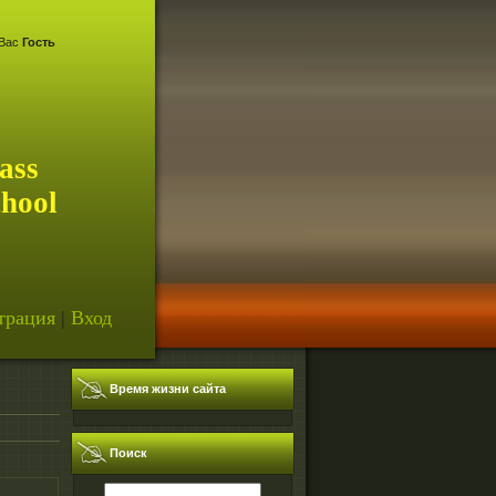
Вас
Гость
ass
chool
трация
|
Вход
Время жизни сайта
Поиск